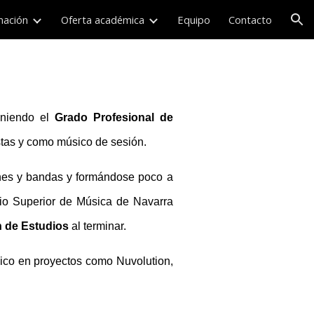
mación
Oferta académica
Equipo
Contacto
ion
eniendo el
Grado Profesional de
estas y como músico de sesión.
ones y bandas y formándose poco a
io Superior de Música de Navarra
n de Estudios
al terminar.
ico en proyectos como Nuvolution,