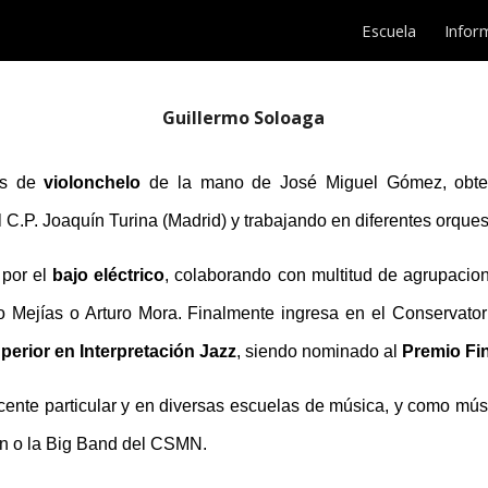
Escuela
Infor
ip to main content
Skip to navigat
Guillermo Soloaga
es de
violonchelo
de la mano de José Miguel Gómez, obt
l C.P. Joaquín Turina (Madrid) y trabajando en diferentes orqu
 por el
bajo eléctrico
, colaborando con multitud de agrupaci
 Mejías o Arturo Mora. Finalmente ingresa en el Conservator
erior en Interpretación Jazz
, siendo nominado al
Premio Fi
nte particular y en diversas escuelas de música, y como mús
n o la Big Band del CSMN.