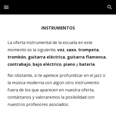
Skip to main content
Skip to navigation
INSTRUMENTOS
La oferta instrumental de la escuela en este 
momento es la siguiente; 
voz
, 
saxo
, 
trompeta
, 
trombón
, 
guitarra eléctrica
, 
guitarra flamenca
, 
contrabajo
, 
bajo eléctrico
, 
piano
 y 
batería
.
No obstante, si te apetece profundizar en el jazz o 
la música moderna con algún otro instrumento 
fuera de los que aparecen en nuestra oferta, 
contáctanos y valoraremos la posibilidad con 
nuestros profesores asociados. 